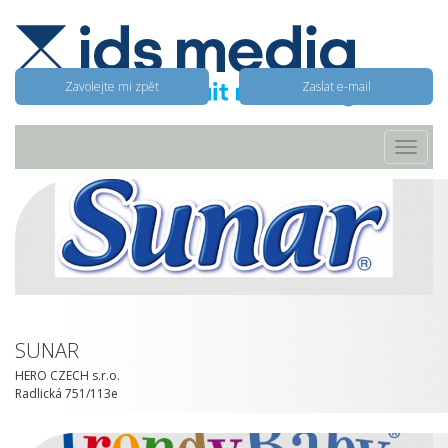
Zavolejte mi zpět
Zaslat e-mail
Toggle
navigat
SUNAR
HERO CZECH s.r.o.
Radlická 751/113e