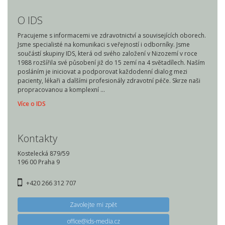
O IDS
Pracujeme s informacemi ve zdravotnictví a souvisejících oborech.
Jsme specialisté na komunikaci s veřejností i odborníky. Jsme
součástí skupiny IDS, která od svého založení v Nizozemí v roce
1988 rozšířila své působení již do 15 zemí na 4 světadílech. Naším
posláním je iniciovat a podporovat každodenní dialog mezi
pacienty, lékaři a dalšími profesionály zdravotní péče. Skrze naši
propracovanou a komplexní …
Více o IDS
Kontakty
Kostelecká 879/59
196 00 Praha 9
+420 266 312 707
Zavolejte mi zpět
office@ids-media.cz