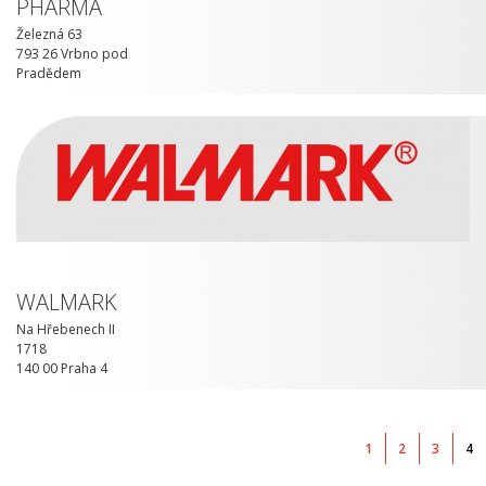
PHARMA
Železná 63
793 26 Vrbno pod
Pradědem
WALMARK
Na Hřebenech II
1718
140 00 Praha 4
1
2
3
4